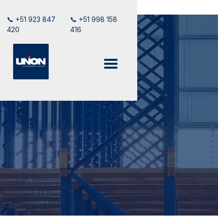
📞 +51 923 847
📞 +51 998 158
420
416